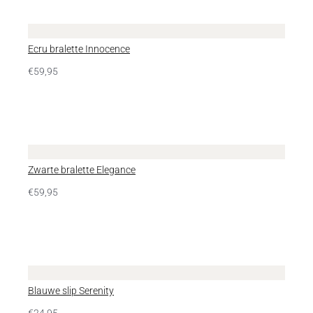
Ecru bralette Innocence
€
59,95
Zwarte bralette Elegance
€
59,95
Blauwe slip Serenity
€
24,95