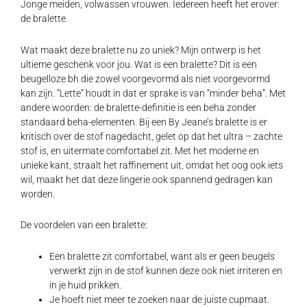
Jonge meiden, volwassen vrouwen. Iedereen heeft het erover:
de bralette.
Wat maakt deze bralette nu zo uniek? Mijn ontwerp is het
ultieme geschenk voor jou. Wat is een bralette? Dit is een
beugelloze bh die zowel voorgevormd als niet voorgevormd
kan zijn. “Lette” houdt in dat er sprake is van “minder beha”. Met
andere woorden: de bralette-definitie is een beha zonder
standaard beha-elementen. Bij een By Jeane’s bralette is er
kritisch over de stof nagedacht, gelet op dat het ultra – zachte
stof is, en uitermate comfortabel zit. Met het moderne en
unieke kant, straalt het raffinement uit, omdat het oog ook iets
wil, maakt het dat deze lingerie ook spannend gedragen kan
worden.
De voordelen van een bralette:
Een bralette zit comfortabel, want als er geen beugels
verwerkt zijn in de stof kunnen deze ook niet irriteren en
in je huid prikken.
Je hoeft niet meer te zoeken naar de juiste cupmaat.