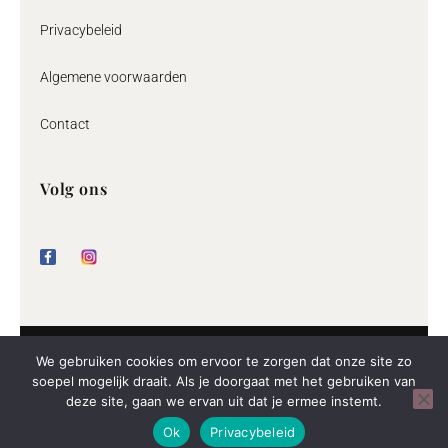
Privacybeleid
Algemene voorwaarden
Contact
Volg ons
F
I
a
n
c
s
e
t
b
a
o
g
o
r
k
a
m
© 2026 By Jeane
We gebruiken cookies om ervoor te zorgen dat onze site zo
soepel mogelijk draait. Als je doorgaat met het gebruiken van
deze site, gaan we ervan uit dat je ermee instemt.
De waardering van byjeane.com bij
WebwinkelKeur Reviews
is 9.4/10
Ok
Privacybeleid
gebaseerd op 62 reviews.