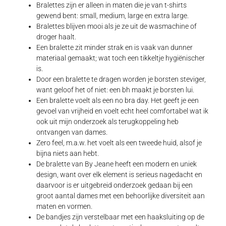
Bralettes zijn er alleen in maten die je van t-shirts
gewend bent: small, medium, large en extra large.
Bralettes blijven mooi als je ze uit de wasmachine of
droger haalt.
Een bralette zit minder strak en is vaak van dunner
materiaal gemaakt; wat toch een tikkeltje hygiënischer
is.
Door een bralette te dragen worden je borsten steviger,
want geloof het of niet: een bh maakt je borsten lui.
Een bralette voelt als een no bra day. Het geeft je een
gevoel van vrijheid en voelt echt heel comfortabel wat ik
ook uit mijn onderzoek als terugkoppeling heb
ontvangen van dames.
Zero feel, m.a.w. het voelt als een tweede huid, alsof je
bijna niets aan hebt.
De bralette van By Jeane heeft een modern en uniek
design, want over elk element is serieus nagedacht en
daarvoor is er uitgebreid onderzoek gedaan bij een
groot aantal dames met een behoorlijke diversiteit aan
maten en vormen.
De bandjes zijn verstelbaar met een haaksluiting op de