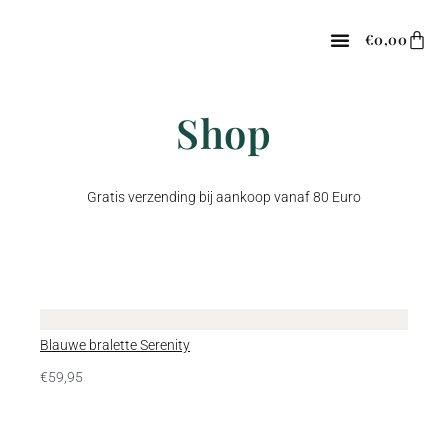
Spring
naar
Win
€
0,00
de
content
Shop
Gratis verzending bij aankoop vanaf 80 Euro
Blauwe bralette Serenity
€
59,95