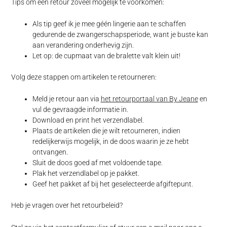
Tips om een retour zoveel mogelijk te voorkomen:
Als tip geef ik je mee g
één l
ingerie aan te schaffen
gedurende de zwangerschapsperiode, want je buste kan
aan verandering onderhevig zijn.
Let op: de cupmaat van de bralette valt klein uit!
Volg deze stappen om artikelen te retourneren:
Meld je retour aan via
het retourportaal van By Jeane
en
vul de gevraagde informatie in.
Download en print het verzendlabel.
Plaats de artikelen die je wilt retourneren, indien
redelijkerwijs mogelijk, in de doos waarin je ze hebt
ontvangen.
Sluit de doos goed af met voldoende tape.
Plak het verzendlabel op je pakket.
Geef het pakket af bij het geselecteerde afgiftepunt.
Heb je vragen over het retourbeleid?