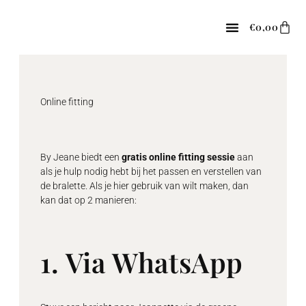
Spring
naar
Win
€
0,00
de
content
Online fitting
By Jeane biedt een
gratis online fitting sessie
aan
als je hulp nodig hebt bij het passen en verstellen van
de bralette. Als je hier gebruik van wilt maken, dan
kan dat op 2 manieren:
1. Via WhatsApp